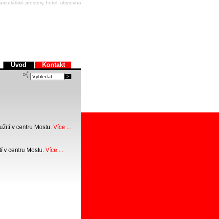
ncelářské prostory, hotel, ubytovna
Úvod
Kontakt
žití v centru Mostu.
Více ...
í v centru Mostu.
Více ...