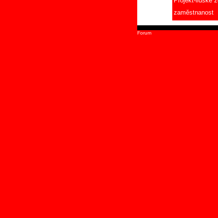
Projekt-lidské z
zaměstnanost
Forum