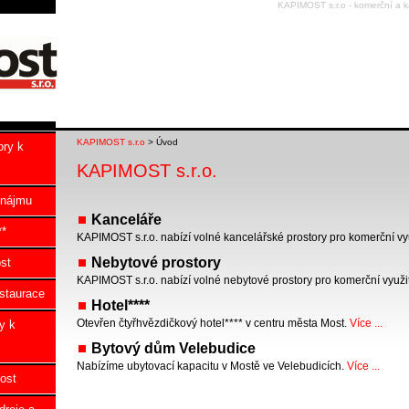
KAPIMOST s.r.o - komerční a ka
KAPIMOST s.r.o
> Úvod
ory k
KAPIMOST s.r.o.
onájmu
Kanceláře
**
KAPIMOST s.r.o. nabízí volné kancelářské prostory pro komerční vyu
Nebytové prostory
st
KAPIMOST s.r.o. nabízí volné nebytové prostory pro komerční využit
taurace
Hotel****
Otevřen čtyřhvězdičkový hotel**** v centru města Most.
Více ...
y k
Bytový dům Velebudice
Nabízíme ubytovací kapacitu v Mostě ve Velebudicích.
Více ...
ost