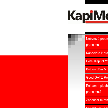
Nebytové prost
pronájmu
Kanceláře k pr
Hotel Kapitol **
Bytový dům Mo
Good GATE Res
Reklamní ploch
pronajmutí
Zasedací místn